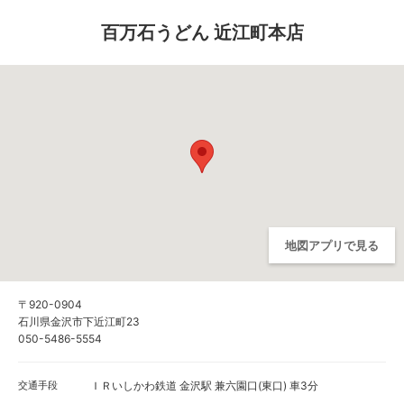
百万石うどん 近江町本店
地図アプリで見る
〒920-0904
石川県金沢市下近江町23
050-5486-5554
交通手段
ＩＲいしかわ鉄道 金沢駅 兼六園口(東口) 車3分